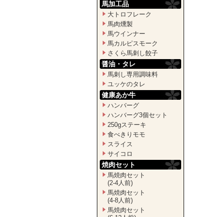
馬加工品
大トロフレーク
馬肉燻製
馬ウインナー
馬カルピスモーク
さくら馬刺し餃子
醤油・タレ
馬刺し専用調味料
ユッケのタレ
健康あか牛
ハンバーグ
ハンバーグ3個セット
250gステーキ
食べきりモモ
スライス
サイコロ
焼肉セット
馬焼肉セット
(2-4人前)
馬焼肉セット
(4-8人前)
馬焼肉セット