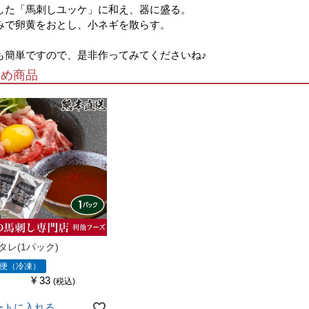
した「馬刺しユッケ」に和え、器に盛る。
みで卵黄をおとし、小ネギを散らす。
も簡単ですので、是非作ってみてくださいね♪
すめ商品
タレ(1パック)
便（冷凍）
¥
33
税込
ートに入れる