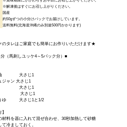
※賞味期限にかかわらずお早目にお召し上がりください。
※解凍後はすぐにお召し上がりください。
国産
約50gずつの小分けパックでお届けしています。
送料無料(北海道沖縄のみ別途500円かかります)
ケのタレはご家庭でも簡単にお作りいただけます★
人分（馬刺しユッケ4～5パック分）■
】
ま油 大さじ1
ュジャン 大さじ1
糖 大さじ1
酒 大さじ1
うゆ 大さじ1と1/2
方】
の材料を器に入れて混ぜ合わせ、30秒加熱して砂糖
して冷ましておく。