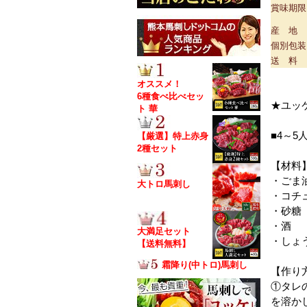
賞味期限
産 地
個別包装
送 料
オススメ！
6種食べ比べセッ
★ユッ
ト 華
■4～5
【厳選】特上赤身
2種セット
【材料
・ご
大トロ馬刺し
・コチ
・砂
・
大満足セット
・しょ
【送料無料】
霜降り(中トロ)馬刺し
【作り
①タレ
を溶か