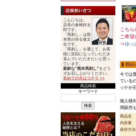
こんにちは。
店長の倉崎好太
こちら
郎です。
「馬刺し」は熊
ご希望
本県が誇る食文
⇒
ゆっ
化です。
「馬刺し」を通じて、お客
様に笑顔になっていただき
喜んでいただきたいと思っ
ています。
新鮮な“熊本馬刺し”
をどう
ぞお召し上がりください。
今では
初めての方はコチラ >>
ている
商品検索
ッケが
キーワード
個人様
検索
用販売
商品名
内容量
保存方法