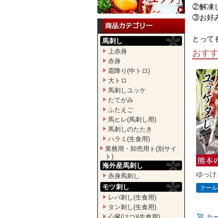
②解凍
③お好
とって
馬刺し
上赤身
おす
赤身
霜降り(中トロ)
大トロ
馬刺しユッケ
たてがみ
ふたえご
馬ヒレ(馬刺し用)
馬刺しのたたき
ハラミ(生食用)
業務用・卸売用ト(別サイ
ト)
海外産馬刺し
ゆっけ
赤身馬刺し
モツ刺し
クール
レバ刺し(生食用)
タン刺し(生食用)
カ
心臓(はつ)(生食用)