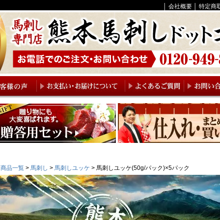
│
会社概要
│
特定商
商品一覧
馬刺し
馬刺しユッケ
馬刺しユッケ(50g/パック)×5パック