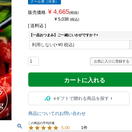
クール便（冷凍）
¥
4,665
販売価格
税抜
¥
5,038
税込
送料込
【一品おつまみ】ご一緒にいかがですか？
(
必
須
)
お気に入りに登録する
カートに入れる
eギフトで贈れる商品を探す
商品についてのお問い合わせ
5.00
1