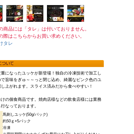
の商品には「タレ」は付いておりません。
の際はこちらからお買い求めください。
けタレ
貴重になったユッケが新登場！独自の冷凍技術で加工し
ので旨味をぎゅ～～っと閉じ込め、綺麗なピンク色のユ
召し上がれます。スライス済みだから食べやすい！
向けの個食商品です。焼肉店様などの飲食店様には業務
も行なっております。
馬刺しユッケ(50g/パック)
約50ｇ×5パック
冷凍