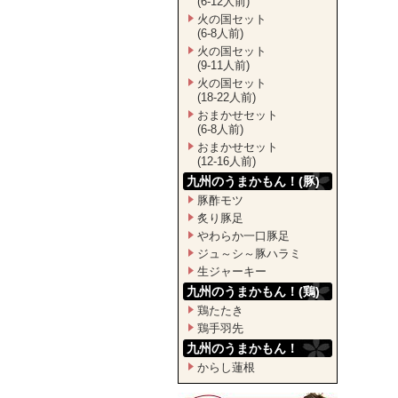
(6-12人前)
火の国セット
(6-8人前)
火の国セット
(9-11人前)
火の国セット
(18-22人前)
おまかせセット
(6-8人前)
おまかせセット
(12-16人前)
九州のうまかもん！(豚)
豚酢モツ
炙り豚足
やわらか一口豚足
ジュ～シ～豚ハラミ
生ジャーキー
九州のうまかもん！(鶏)
鶏たたき
鶏手羽先
九州のうまかもん！
からし蓮根