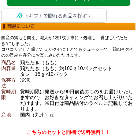
eギフトで贈れる商品を探す
国産の鶏もも肉を、職人が1枚1枚丁寧に下処理し、香ばしい"たた
き"にしました。
コリコリとした歯ごたえがクセに！とてもジューシーで、鶏肉そのも
のの旨みを存分にお楽しみいただけます。
商品名
鶏たたき（もも）
内容量
鶏たたき（もも）約100ｇ10パックセット
タレ 15ｇ×10パック
保存方
冷凍
法
賞味期
賞味期限は発送から90日前後のものをお届けいたし
限
ますので、お好きなタイミングでお召し上がりいた
だけます。※日付は商品貼付のラベルに記載してお
ります。
産地
国内（九州）産
こちらのセットと同梱で送料無料！！