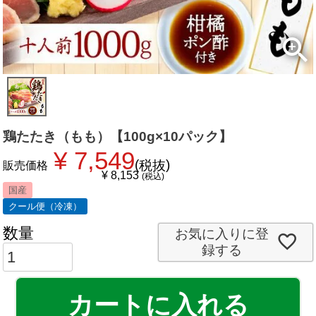
鶏たたき（もも）【100g×10パック】
¥
7,549
税抜
販売価格
¥
8,153
税込
国産
クール便（冷凍）
お気に入りに登
録する
カートに入れる