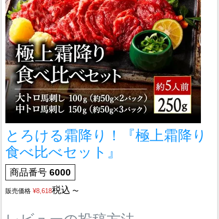
とろける霜降り！『極上霜降り
食べ比べセット』
商品番号
6000
税込
販売価格
¥
8,618
〜