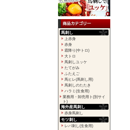
馬刺し
上赤身
赤身
霜降り(中トロ)
大トロ
馬刺しユッケ
たてがみ
ふたえご
馬ヒレ(馬刺し用)
馬刺しのたたき
ハラミ(生食用)
業務用・卸売用ト(別サイ
ト)
海外産馬刺し
赤身馬刺し
モツ刺し
レバ刺し(生食用)