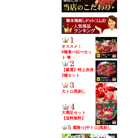
オススメ！
6種食べ比べセッ
ト 華
【厳選】特上赤身
2種セット
大トロ馬刺し
大満足セット
【送料無料】
霜降り(中トロ)馬刺し