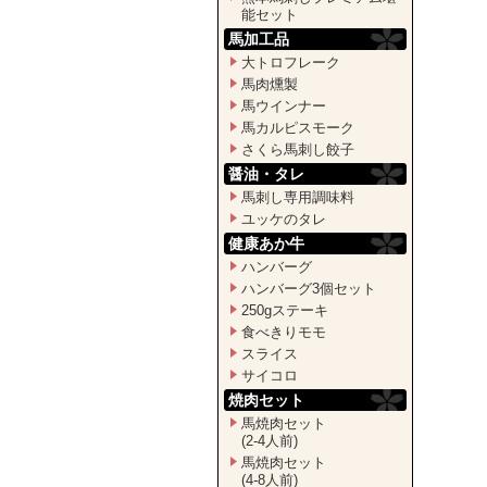
能セット
馬加工品
大トロフレーク
馬肉燻製
馬ウインナー
馬カルピスモーク
さくら馬刺し餃子
醤油・タレ
馬刺し専用調味料
ユッケのタレ
健康あか牛
ハンバーグ
ハンバーグ3個セット
250gステーキ
食べきりモモ
スライス
サイコロ
焼肉セット
馬焼肉セット
(2-4人前)
馬焼肉セット
(4-8人前)