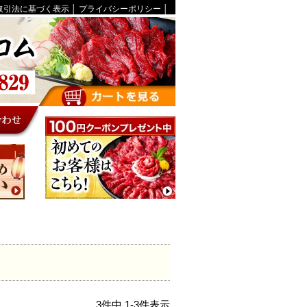
取引法に基づく表示
│
プライバシーポリシー
│
3
件中
1
-
3
件表示