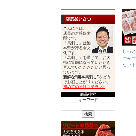
こんにちは。
店長の倉崎好太
郎です。
「馬刺し」は熊
本県が誇る食文
しっと
化です。
ーキー
「馬刺し」を通じて、お客
様に笑顔になっていただき
セット
喜んでいただきたいと思っ
ています。
新鮮な“熊本馬刺し”
をどう
ぞお召し上がりください。
初めての方はコチラ >>
商品検索
キーワード
検索