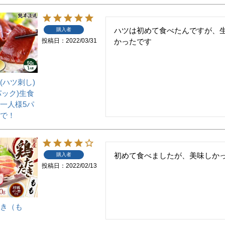
ハツは初めて食べたんですが、
購入者
投稿日
2022/03/31
かったです
(ハツ刺し)
/パック)生食
一人様5パ
で！
初めて食べましたが、美味しかった
購入者
投稿日
2022/02/13
き（も