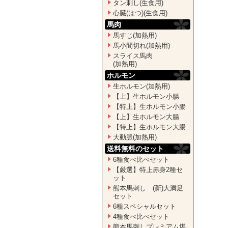
タン刺し(生食用)
心臓(はつ)(生食用)
馬肉
馬すじ(加熱用)
馬小間切れ(加熱用)
スライス馬肉
(加熱用)
ホルモン
生ホルモン(加熱用)
【上】生ホルモン小腸
【特上】生ホルモン小腸
【上】生ホルモン大腸
【特上】生ホルモン大腸
大動脈(加熱用)
送料無料のセット
6種食べ比べセット
【厳選】特上赤身2種セ
ット
熊本馬刺し (新)大満足
セット
6種スペシャルセット
4種食べ比べセット
熊本馬刺しプレミアム堪