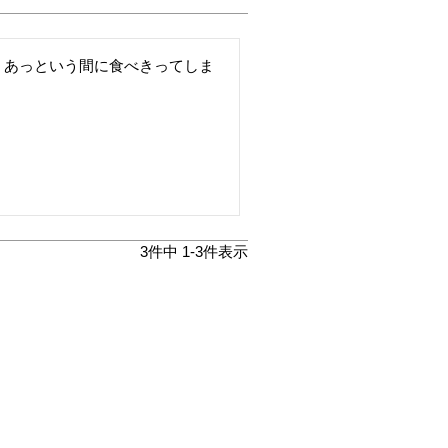
。あっという間に食べきってしま
3
件中
1
-
3
件表示