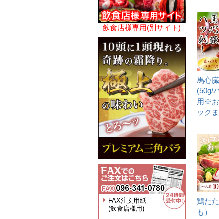
飲食店様専用(別サイト)
馬心臓
(50g
用※お
ックま
FAX注文用紙
鶏たた
(飲食店様用)
も）