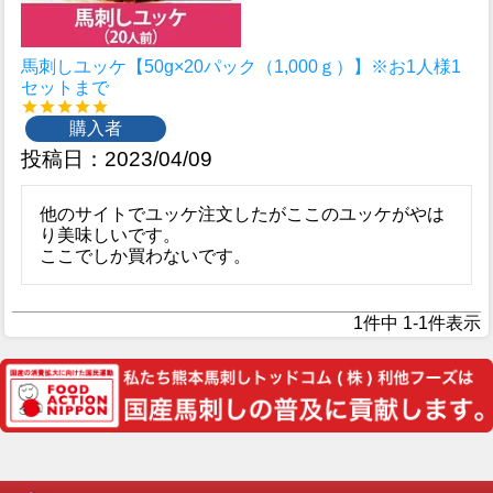
馬刺しユッケ【50g×20パック（1,000ｇ）】※お1人様1
セットまで
購入者
投稿日
2023/04/09
他のサイトでユッケ注文したがここのユッケがやは
り美味しいです。

ここでしか買わないです。
1
件中
1
-
1
件表示