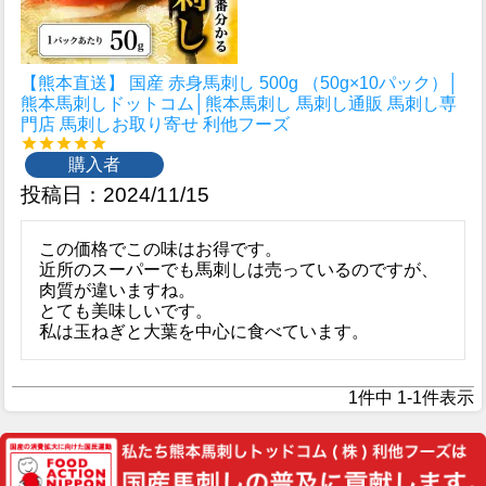
【熊本直送】 国産 赤身馬刺し 500g （50g×10パック）│
熊本馬刺しドットコム│熊本馬刺し 馬刺し通販 馬刺し専
門店 馬刺しお取り寄せ 利他フーズ
購入者
投稿日
2024/11/15
この価格でこの味はお得です。

近所のスーパーでも馬刺しは売っているのですが、
肉質が違いますね。

とても美味しいです。

私は玉ねぎと大葉を中心に食べています。
1
件中
1
-
1
件表示