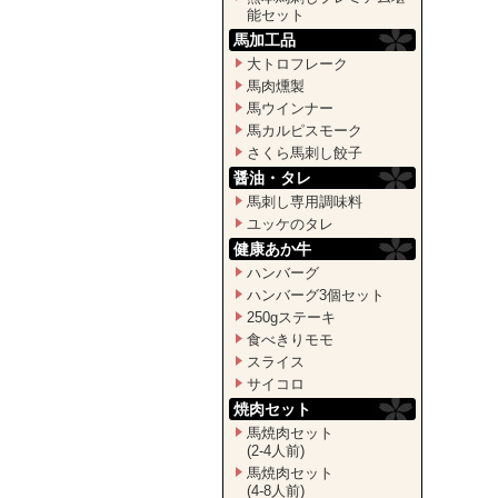
能セット
馬加工品
大トロフレーク
馬肉燻製
馬ウインナー
馬カルピスモーク
さくら馬刺し餃子
醤油・タレ
馬刺し専用調味料
ユッケのタレ
健康あか牛
ハンバーグ
ハンバーグ3個セット
250gステーキ
食べきりモモ
スライス
サイコロ
焼肉セット
馬焼肉セット
(2-4人前)
馬焼肉セット
(4-8人前)