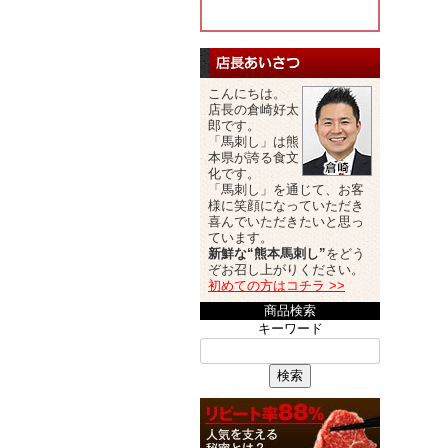
こんにちは。
店長の倉崎好太
郎です。
「馬刺し」は熊
本県が誇る食文
化です。
「馬刺し」を通じて、お客
様に笑顔になっていただき
喜んでいただきたいと思っ
ています。
新鮮な“熊本馬刺し”
をどう
ぞお召し上がりください。
初めての方はコチラ >>
商品検索
キーワード
検索