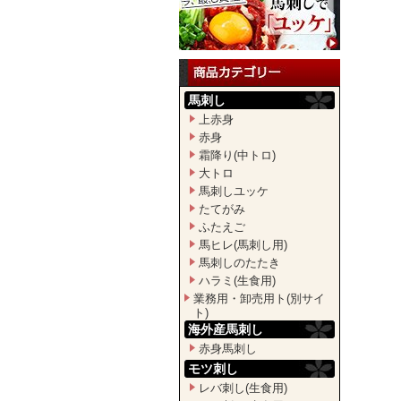
馬刺し
上赤身
赤身
霜降り(中トロ)
大トロ
馬刺しユッケ
たてがみ
ふたえご
馬ヒレ(馬刺し用)
馬刺しのたたき
ハラミ(生食用)
業務用・卸売用ト(別サイ
ト)
海外産馬刺し
赤身馬刺し
モツ刺し
レバ刺し(生食用)