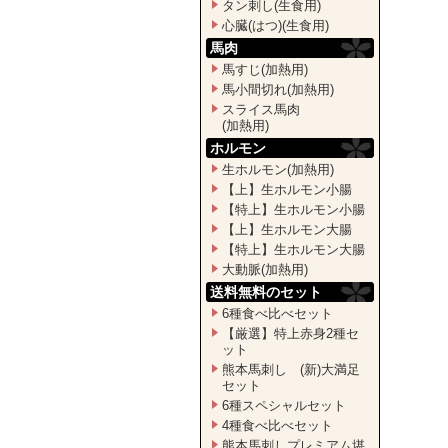
タン刺し(生食用)
心臓(はつ)(生食用)
馬肉
馬すじ(加熱用)
馬小間切れ(加熱用)
スライス馬肉
(加熱用)
ホルモン
生ホルモン(加熱用)
【上】生ホルモン小腸
【特上】生ホルモン小腸
【上】生ホルモン大腸
【特上】生ホルモン大腸
大動脈(加熱用)
送料無料のセット
6種食べ比べセット
【厳選】特上赤身2種セ
ット
熊本馬刺し (新)大満足
セット
6種スペシャルセット
4種食べ比べセット
熊本馬刺しプレミアム堪