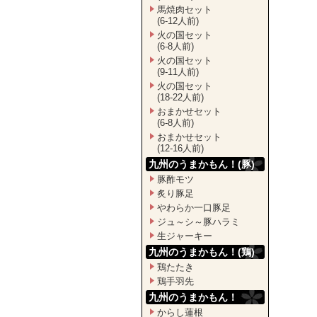
馬焼肉セット
(6-12人前)
火の国セット
(6-8人前)
火の国セット
(9-11人前)
火の国セット
(18-22人前)
おまかせセット
(6-8人前)
おまかせセット
(12-16人前)
九州のうまかもん！(豚)
豚酢モツ
炙り豚足
やわらか一口豚足
ジュ～シ～豚ハラミ
生ジャーキー
九州のうまかもん！(鶏)
鶏たたき
鶏手羽先
九州のうまかもん！
からし蓮根