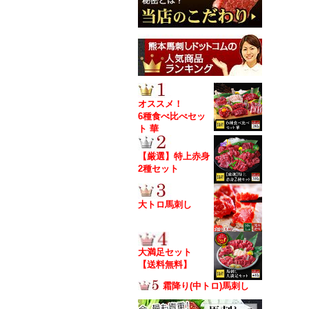
オススメ！
6種食べ比べセッ
ト 華
【厳選】特上赤身
2種セット
大トロ馬刺し
大満足セット
【送料無料】
霜降り(中トロ)馬刺し