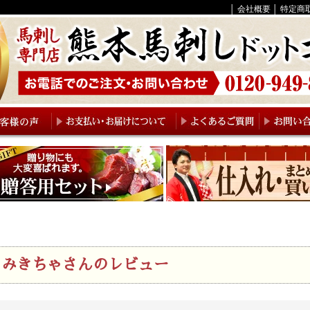
│
会社概要
│
特定商
みきちゃさんのレビュー