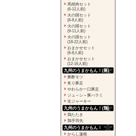
馬焼肉セット
(6-12人前)
火の国セット
(6-8人前)
火の国セット
(9-11人前)
火の国セット
(18-22人前)
おまかせセット
(6-8人前)
おまかせセット
(12-16人前)
九州のうまかもん！(豚)
豚酢モツ
炙り豚足
やわらか一口豚足
ジュ～シ～豚ハラミ
生ジャーキー
九州のうまかもん！(鶏)
鶏たたき
鶏手羽先
九州のうまかもん！
からし蓮根