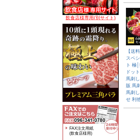
飲食店様専用(別サイト)
【送料
スペシ
ト 極
ドット
馬刺し
販 馬
馬刺し
せ 利
FAX注文用紙
(飲食店様用)