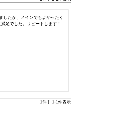
きましたが、メインでもよかったく
大満足でした。リピートします！
1
件中
1
-
1
件表示