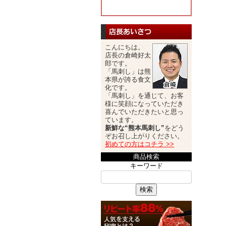
こんにちは。
店長の倉崎好太
郎です。
「馬刺し」は熊
本県が誇る食文
化です。
「馬刺し」を通じて、お客
様に笑顔になっていただき
喜んでいただきたいと思っ
ています。
新鮮な“熊本馬刺し”
をどう
ぞお召し上がりください。
初めての方はコチラ >>
商品検索
キーワード
検索