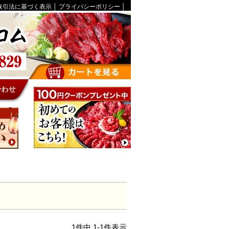
取引法に基づく表示
│
プライバシーポリシー
│
1
件中
1
-
1
件表示