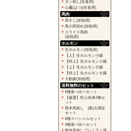
タン刺し(生食用)
心臓(はつ)(生食用)
馬肉
馬すじ(加熱用)
馬小間切れ(加熱用)
スライス馬肉
(加熱用)
ホルモン
生ホルモン(加熱用)
【上】生ホルモン小腸
【特上】生ホルモン小腸
【上】生ホルモン大腸
【特上】生ホルモン大腸
大動脈(加熱用)
送料無料のセット
6種食べ比べセット
【厳選】特上赤身2種セ
ット
熊本馬刺し (新)大満足
セット
6種スペシャルセット
4種食べ比べセット
熊本馬刺しプレミアム堪