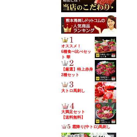
オススメ！
6種食べ比べセッ
ト 華
【厳選】特上赤身
2種セット
大トロ馬刺し
大満足セット
【送料無料】
霜降り(中トロ)馬刺し