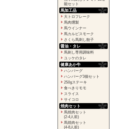
能セット
馬加工品
大トロフレーク
馬肉燻製
馬ウインナー
馬カルピスモーク
さくら馬刺し餃子
醤油・タレ
馬刺し専用調味料
ユッケのタレ
健康あか牛
ハンバーグ
ハンバーグ3個セット
250gステーキ
食べきりモモ
スライス
サイコロ
焼肉セット
馬焼肉セット
(2-4人前)
馬焼肉セット
(4-8人前)