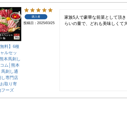
家族5人で豪華な前菜として頂
購入者
投稿日
2025/03/25
らいの量で、どれも美味しくて
無料】6種
ャルセッ
│熊本馬刺し
コム│熊本
 馬刺し通
刺し専門店
お取り寄
他フーズ