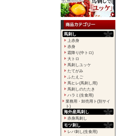
馬刺し
上赤身
赤身
霜降り(中トロ)
大トロ
馬刺しユッケ
たてがみ
ふたえご
馬ヒレ(馬刺し用)
馬刺しのたたき
ハラミ(生食用)
業務用・卸売用ト(別サイ
ト)
海外産馬刺し
赤身馬刺し
モツ刺し
レバ刺し(生食用)