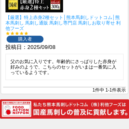
【厳選】特上赤身2種セット│熊本馬刺しドットコム│熊
本馬刺し 馬刺し通販 馬刺し専門店 馬刺しお取り寄せ 利
他フーズ
購入者
投稿日
2025/09/08
父のお気に入りです。年齢的にさっぱりした赤身が
好みのようで、こちらのセットがいまは一番気に入
っているようです。
1
件中
1
-
1
件表示