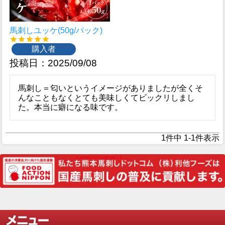
馬刺しユッケ(50g/パック)
購入者
投稿日
2025/09/08
馬刺し＝匂いというイメージがありましたが全くそ
んなこともなくとても美味しくてビックリしまし
た。本当に癖になる味です。
1
件中
1
-
1
件表示