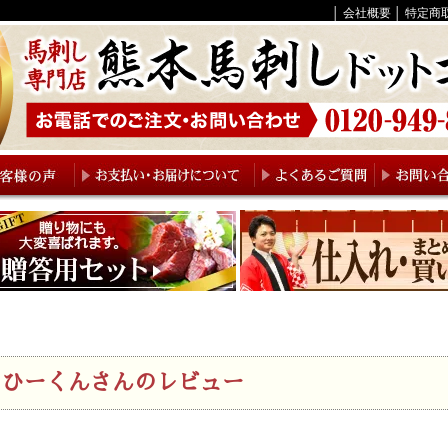
│
会社概要
│
特定商
ひーくんさんのレビュー