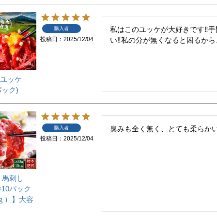
私はこのユッケが大好きです‼️
購入者
投稿日
2025/12/04
い‼️私の分が無くなると困るから
ユッケ
/パック)
臭みも全く無く、とても柔らかい
購入者
投稿日
2025/12/04
 馬刺し
×10パック
0ｇ）】大容