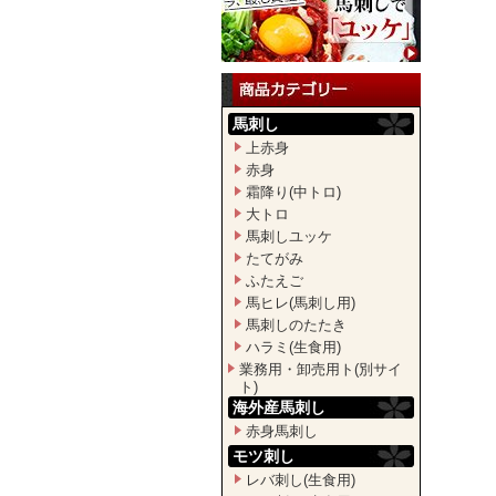
馬刺し
上赤身
赤身
霜降り(中トロ)
大トロ
馬刺しユッケ
たてがみ
ふたえご
馬ヒレ(馬刺し用)
馬刺しのたたき
ハラミ(生食用)
業務用・卸売用ト(別サイ
ト)
海外産馬刺し
赤身馬刺し
モツ刺し
レバ刺し(生食用)