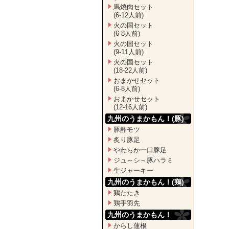
馬焼肉セット
(6-12人前)
火の国セット
(6-8人前)
火の国セット
(9-11人前)
火の国セット
(18-22人前)
おまかせセット
(6-8人前)
おまかせセット
(12-16人前)
九州のうまかもん！(豚)
豚酢モツ
炙り豚足
やわらか一口豚足
ジュ～シ～豚ハラミ
生ジャーキー
九州のうまかもん！(鶏)
鶏たたき
鶏手羽先
九州のうまかもん！
からし蓮根