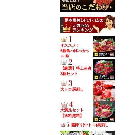
オススメ！
6種食べ比べセッ
ト 華
【厳選】特上赤身
2種セット
大トロ馬刺し
大満足セット
【送料無料】
霜降り(中トロ)馬刺し