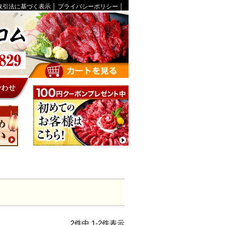
取引法に基づく表示
│
プライバシーポリシー
│
2
件中
1
-
2
件表示