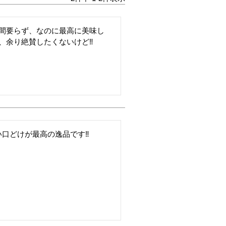
手間要らず、なのに最高に美味し
、余り絶賛したくないけど‼️
口どけが最高の逸品です‼️