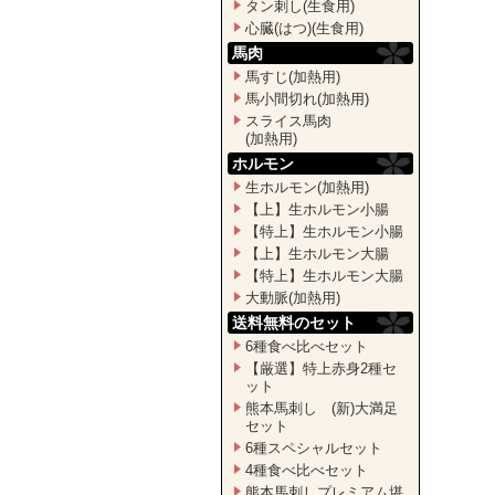
タン刺し(生食用)
心臓(はつ)(生食用)
馬肉
馬すじ(加熱用)
馬小間切れ(加熱用)
スライス馬肉
(加熱用)
ホルモン
生ホルモン(加熱用)
【上】生ホルモン小腸
【特上】生ホルモン小腸
【上】生ホルモン大腸
【特上】生ホルモン大腸
大動脈(加熱用)
送料無料のセット
6種食べ比べセット
【厳選】特上赤身2種セ
ット
熊本馬刺し (新)大満足
セット
6種スペシャルセット
4種食べ比べセット
熊本馬刺しプレミアム堪