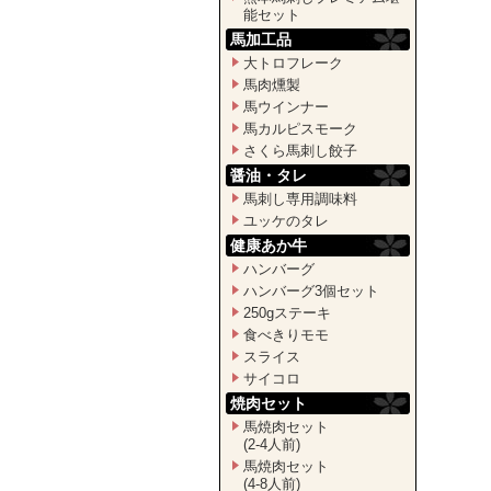
能セット
馬加工品
大トロフレーク
馬肉燻製
馬ウインナー
馬カルピスモーク
さくら馬刺し餃子
醤油・タレ
馬刺し専用調味料
ユッケのタレ
健康あか牛
ハンバーグ
ハンバーグ3個セット
250gステーキ
食べきりモモ
スライス
サイコロ
焼肉セット
馬焼肉セット
(2-4人前)
馬焼肉セット
(4-8人前)