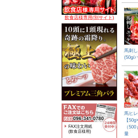
飲食店様専用(別サイト)
馬刺し
(50g
馬ヒレ
【50g
FAX注文用紙
（50
(飲食店様用)
量