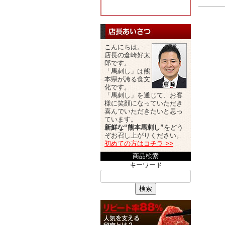
こんにちは。
店長の倉崎好太
郎です。
「馬刺し」は熊
本県が誇る食文
化です。
「馬刺し」を通じて、お客
様に笑顔になっていただき
喜んでいただきたいと思っ
ています。
新鮮な“熊本馬刺し”
をどう
ぞお召し上がりください。
初めての方はコチラ >>
商品検索
キーワード
検索