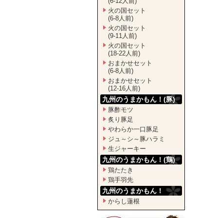
(6-12人前)
火の国セット
(6-8人前)
火の国セット
(9-11人前)
火の国セット
(18-22人前)
おまかせセット
(6-8人前)
おまかせセット
(12-16人前)
九州のうまかもん！(豚)
豚酢モツ
炙り豚足
やわらか一口豚足
ジュ～シ～豚ハラミ
生ジャーキー
九州のうまかもん！(鶏)
鶏たたき
鶏手羽先
九州のうまかもん！
からし蓮根