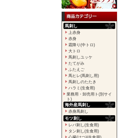
馬刺し
上赤身
赤身
霜降り(中トロ)
大トロ
馬刺しユッケ
たてがみ
ふたえご
馬ヒレ(馬刺し用)
馬刺しのたたき
ハラミ(生食用)
業務用・卸売用ト(別サイ
ト)
海外産馬刺し
赤身馬刺し
モツ刺し
レバ刺し(生食用)
タン刺し(生食用)
心臓(はつ)(生食用)