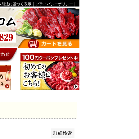
取引法に基づく表示
│
プライバシーポリシー
│
を表示しない
録順
価格が安い順
優先度順
レビュー順
ット順
詳細検索