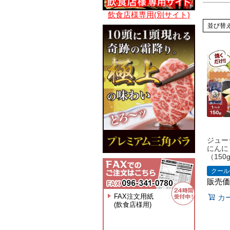
飲食店様専用(別サイト)
並び替
ジュー
にんに
（150
クール
販売価
FAX注文用紙
カ
(飲食店様用)