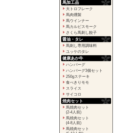
馬加工品
大トロフレーク
馬肉燻製
馬ウインナー
馬カルピスモーク
さくら馬刺し餃子
醤油・タレ
馬刺し専用調味料
ユッケのタレ
健康あか牛
ハンバーグ
ハンバーグ3個セット
250gステーキ
食べきりモモ
スライス
サイコロ
焼肉セット
馬焼肉セット
(2-4人前)
馬焼肉セット
(4-8人前)
馬焼肉セット