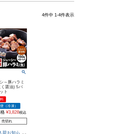
4
件中
1
-
4
件表示
シ～豚ハラミ
にく醤油) 5パ
ット
無料
ル便（冷凍）
価格
¥
3,828
税込
売切れ
入荷お知ら