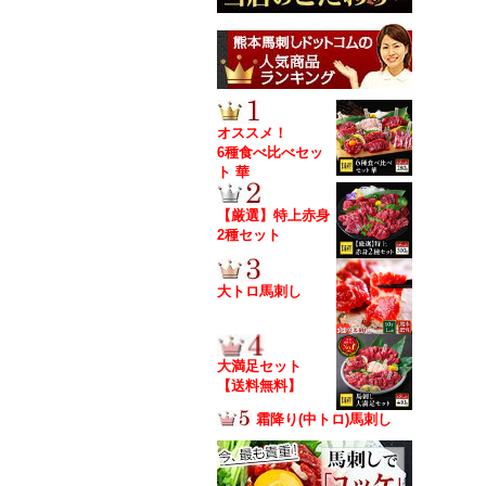
オススメ！
6種食べ比べセッ
ト 華
【厳選】特上赤身
2種セット
大トロ馬刺し
大満足セット
【送料無料】
霜降り(中トロ)馬刺し