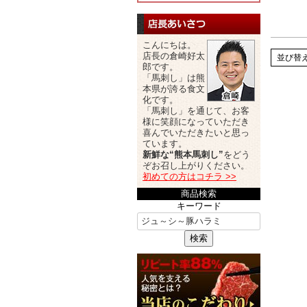
こんにちは。
店長の倉崎好太
並び替
郎です。
「馬刺し」は熊
本県が誇る食文
化です。
「馬刺し」を通じて、お客
様に笑顔になっていただき
喜んでいただきたいと思っ
ています。
新鮮な“熊本馬刺し”
をどう
ぞお召し上がりください。
初めての方はコチラ >>
商品検索
キーワード
検索