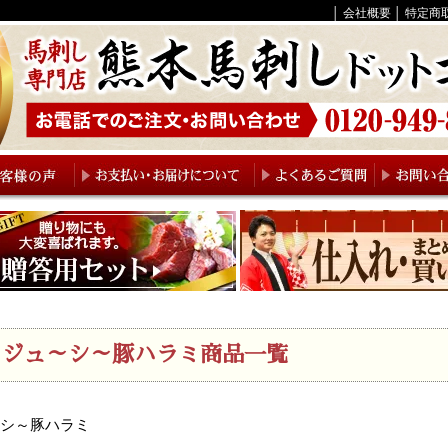
│
会社概要
│
特定商
キーワード
在庫なし商品
在庫なし商品
商品番号
価格
〜
並び順
新着順
登
価格が高い順
キーワードヒ
ジュ～シ～豚ハラミ商品一覧
検索
シ～豚ハラミ