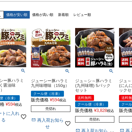
え
価格が安い順
価格が高い順
新着順
レビュー順
シー豚ハラミ
ジュ～シ～豚ハラミ
ジュ～
ジューシー豚ハラミ
く醤油味
(九州味噌) 5パック
(にん
九州味噌味（150g）
g）
セット
ックセ
クール便（冷凍）
送料無料
送料
便（冷凍）
販売価格
¥
594
税込
格
¥
594
クール便（冷凍）
クー
税込
売切れ
販売価格
¥
3,828
販売
税込
ートに入れ
売切れ
る
再入荷お知ら
せ
再入荷お知ら
再