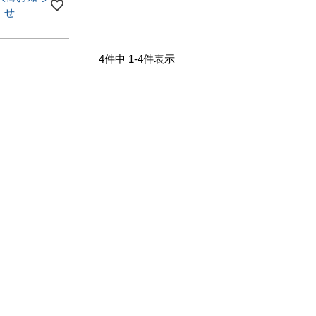
せ
4
件中
1
-
4
件表示