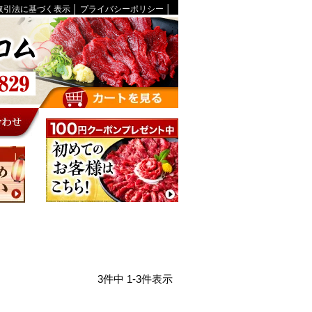
取引法に基づく表示
│
プライバシーポリシー
│
3
件中
1
-
3
件表示