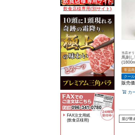
飲食店様専用(別サイト)
当店オリ
馬刺し
(1800m
常温商
クール
販売価
カ
FAX注文用紙
並び替
(飲食店様用)