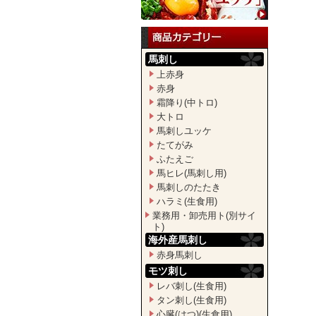
馬刺し
上赤身
赤身
霜降り(中トロ)
大トロ
馬刺しユッケ
たてがみ
ふたえご
馬ヒレ(馬刺し用)
馬刺しのたたき
ハラミ(生食用)
業務用・卸売用ト(別サイ
ト)
海外産馬刺し
赤身馬刺し
モツ刺し
レバ刺し(生食用)
タン刺し(生食用)
心臓(はつ)(生食用)