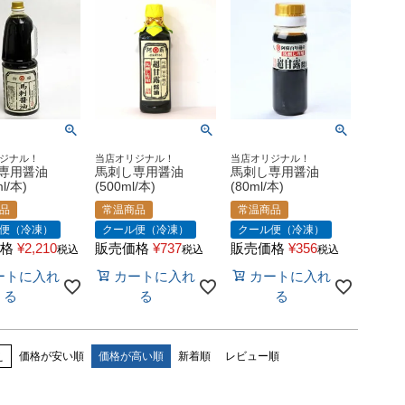
ジナル！
当店オリジナル！
当店オリジナル！
専用醤油
馬刺し専用醤油
馬刺し専用醤油
l/本)
(500ml/本)
(80ml/本)
品
常温商品
常温商品
便（冷凍）
クール便（冷凍）
クール便（冷凍）
格
¥
2,210
販売価格
¥
737
販売価格
¥
356
税込
税込
税込
ートに入れ
カートに入れ
カートに入れ
る
る
る
え
価格が安い順
価格が高い順
新着順
レビュー順