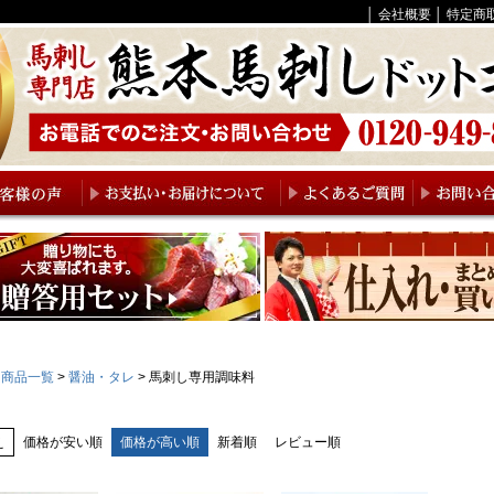
│
会社概要
│
特定商
商品一覧
醤油・タレ
馬刺し専用調味料
え
価格が安い順
価格が高い順
新着順
レビュー順