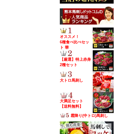
オススメ！
6種食べ比べセッ
ト 華
【厳選】特上赤身
2種セット
大トロ馬刺し
大満足セット
【送料無料】
霜降り(中トロ)馬刺し