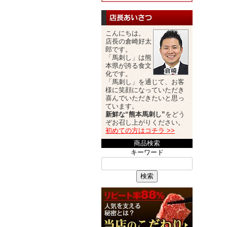
こんにちは。
店長の倉崎好太
郎です。
「馬刺し」は熊
本県が誇る食文
化です。
「馬刺し」を通じて、お客
様に笑顔になっていただき
喜んでいただきたいと思っ
ています。
新鮮な“熊本馬刺し”
をどう
ぞお召し上がりください。
初めての方はコチラ >>
商品検索
キーワード
検索