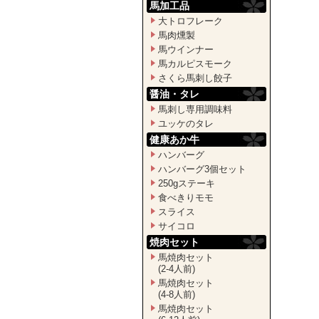
馬加工品
大トロフレーク
馬肉燻製
馬ウインナー
馬カルピスモーク
さくら馬刺し餃子
醤油・タレ
馬刺し専用調味料
ユッケのタレ
健康あか牛
ハンバーグ
ハンバーグ3個セット
250gステーキ
食べきりモモ
スライス
サイコロ
焼肉セット
馬焼肉セット
(2-4人前)
馬焼肉セット
(4-8人前)
馬焼肉セット