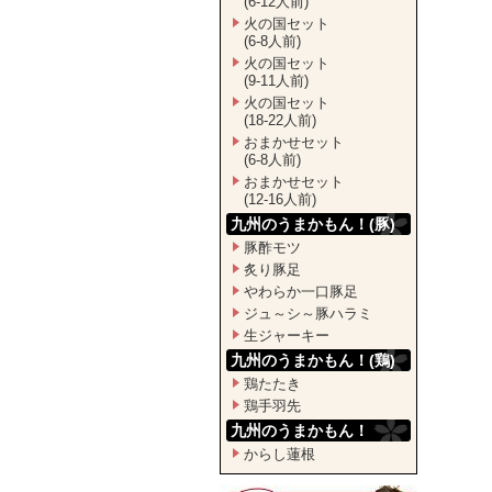
(6-12人前)
火の国セット
(6-8人前)
火の国セット
(9-11人前)
火の国セット
(18-22人前)
おまかせセット
(6-8人前)
おまかせセット
(12-16人前)
九州のうまかもん！(豚)
豚酢モツ
炙り豚足
やわらか一口豚足
ジュ～シ～豚ハラミ
生ジャーキー
九州のうまかもん！(鶏)
鶏たたき
鶏手羽先
九州のうまかもん！
からし蓮根