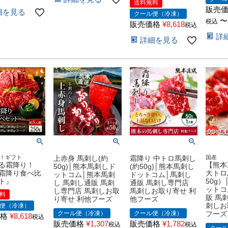
送料無料
販売
細を見る
クール便（冷凍）
〜
税込
販売価格
¥
8,618
税込
詳
詳細を見る
！ギフト
上赤身 馬刺し(約
霜降り 中トロ馬刺し
国産
る霜降り！
【熊本
50g)│熊本馬刺しド
(約50g)│熊本馬刺し
霜降り食べ比
大トロ
ットコム│熊本馬刺
ドットコム│馬刺し
ト』
50g
し 馬刺し通販 馬刺
通販 馬刺し専門店
ットコ
し専門店 馬刺しお取
馬刺しお取り寄せ 利
料
販 馬
り寄せ 利他フーズ
他フーズ
刺しお
便（冷凍）
クール便（冷凍）
クール便（冷凍）
フーズ
格
¥
8,618
税込
販売価格
¥
1,307
販売価格
¥
1,782
税込
税込