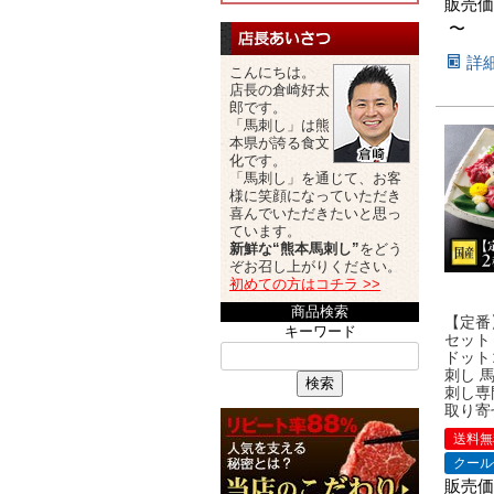
販売価
〜
詳
こんにちは。
店長の倉崎好太
郎です。
「馬刺し」は熊
本県が誇る食文
化です。
「馬刺し」を通じて、お客
様に笑顔になっていただき
喜んでいただきたいと思っ
ています。
新鮮な“熊本馬刺し”
をどう
ぞお召し上がりください。
初めての方はコチラ >>
商品検索
【定番
キーワード
セット
ドット
刺し 
検索
刺し専
取り寄
送料無
クール
販売価