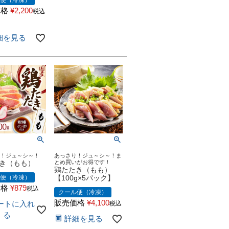
ル便（冷凍）
価格
¥
2,200
税込
細を見る
り！ジュ～シ～！
あっさり！ジュ～シ～！ま
き（もも）
とめ買いがお得です！
鶏たたき（もも）
ル便（冷凍）
【100g×5パック】
価格
¥
879
税込
クール便（冷凍）
販売価格
¥
4,100
ートに入れ
税込
る
詳細を見る