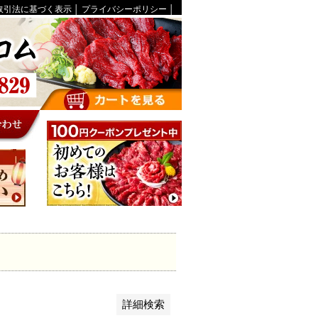
取引法に基づく表示
│
プライバシーポリシー
│
を表示しない
録順
価格が安い順
優先度順
レビュー順
ット順
詳細検索