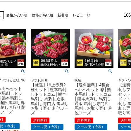
106
え
価格が安い順
価格が高い順
新着順
レビュー順
/ギフト/お試し/晩
ギフト/国産
晩酌
ギフト/
【厳選】特上赤身2
【送料無料】4種食
【送料
べ比べセット
種セット│熊本馬刺
べ比べセット 彩│熊
刺しプ
本馬刺しドッ
しドットコム│熊本
本馬刺しドットコム
セット
│熊本馬刺し
馬刺し 馬刺し通販
│熊本馬刺し 馬刺し
ドット
通販 馬刺し専
馬刺し専門店 馬刺し
通販 馬刺し専門店
刺し 
馬刺しお取り寄
お取り寄せ 利他フー
馬刺しお取り寄せ 利
刺し専
他フーズ
ズ
他フーズ
取り寄
料
送料無料
送料無料
送料
便（冷凍）
クール便（冷凍）
クール便（冷凍）
クー