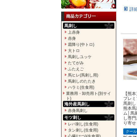
詳
馬刺し
上赤身
赤身
霜降り(中トロ)
大トロ
馬刺しユッケ
たてがみ
ふたえご
馬ヒレ(馬刺し用)
馬刺しのたたき
ハラミ(生食用)
業務用・卸売用ト(別サイ
【熊本
ト)
プレミ
馬刺し 
海外産馬刺し
熊本馬
赤身馬刺し
ム│馬
モツ刺し
し専門
り寄せ
レバ刺し(生食用)
タン刺し(生食用)
クール
心臓(はつ)(生食用)