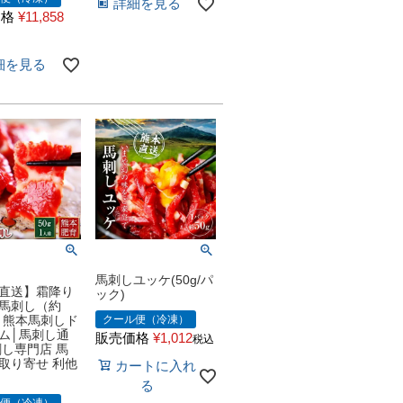
詳細を見る
価格
¥
11,858
細を見る
馬刺しユッケ(50g/パ
直送】霜降り
ック)
馬刺し（約
）│熊本馬刺しド
クール便（冷凍）
ム│馬刺し通
販売価格
¥
1,012
税込
刺し専門店 馬
取り寄せ 利他
カートに入れ
る