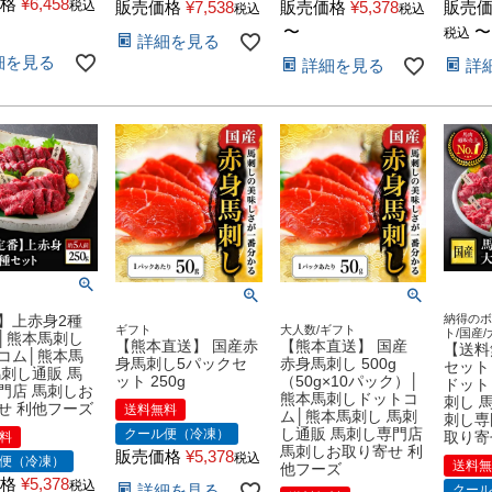
格
¥
6,458
税込
販売価格
¥
7,538
販売価格
¥
5,378
販売
税込
税込
〜
〜
税込
詳細を見る
細を見る
詳細を見る
詳
】上赤身2種
納得の
ギフト
大人数/ギフト
ト/国産
│熊本馬刺し
【熊本直送】 国産赤
【熊本直送】 国産
【送料
コム│熊本馬
身馬刺し5パックセ
赤身馬刺し 500g
セット
馬刺し通販 馬
ット 250g
（50g×10パック）│
ドット
門店 馬刺しお
熊本馬刺しドットコ
刺し 
せ 利他フーズ
送料無料
ム│熊本馬刺し 馬刺
刺し専
し通販 馬刺し専門店
クール便（冷凍）
取り寄
料
馬刺しお取り寄せ 利
販売価格
¥
5,378
税込
便（冷凍）
送料
他フーズ
格
¥
5,378
税込
詳細を見る
クー