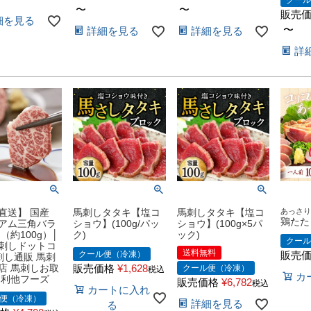
クー
〜
〜
販売
細を見る
〜
詳細を見る
詳細を見る
詳
直送】 国産
馬刺しタタキ【塩コ
馬刺しタタキ【塩コ
あっさ
鶏たた
アム三角バラ
ショウ】(100g/パッ
ショウ】(100g×5パ
（約100g）│
ク)
ック)
クー
刺しドットコ
送料無料
クール便（冷凍）
販売
刺し通販 馬刺
店 馬刺しお取
販売価格
¥
1,628
クール便（冷凍）
税込
カ
 利他フーズ
販売価格
¥
6,782
税込
カートに入れ
便（冷凍）
詳細を見る
る