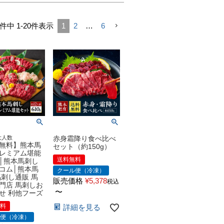
件中
1
-
20
件表示
1
2
…
6
大人数
赤身霜降り食べ比べ
無料】熊本馬
セット（約150g）
レミアム堪能
送料無料
│熊本馬刺し
コム│熊本馬
クール便（冷凍）
馬刺し通販 馬
販売価格
¥
5,378
税込
門店 馬刺しお
〜
せ 利他フーズ
無料
詳細を見る
ル便（冷凍）