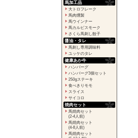
馬加工品
大トロフレーク
馬肉燻製
馬ウインナー
馬カルピスモーク
さくら馬刺し餃子
醤油・タレ
馬刺し専用調味料
ユッケのタレ
健康あか牛
ハンバーグ
ハンバーグ3個セット
250gステーキ
食べきりモモ
スライス
サイコロ
焼肉セット
馬焼肉セット
(2-4人前)
馬焼肉セット
(4-8人前)
馬焼肉セット