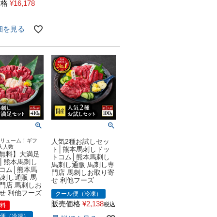
価格
¥
16,178
細を見る
ボリューム！ギフ
人気2種お試しセッ
/大人数
ト│熊本馬刺しドッ
無料】大満足
トコム│熊本馬刺し
│熊本馬刺し
馬刺し通販 馬刺し専
コム│熊本馬
門店 馬刺しお取り寄
馬刺し通販 馬
せ 利他フーズ
門店 馬刺しお
せ 利他フーズ
クール便（冷凍）
販売価格
¥
2,138
税込
無料
ル便（冷凍）