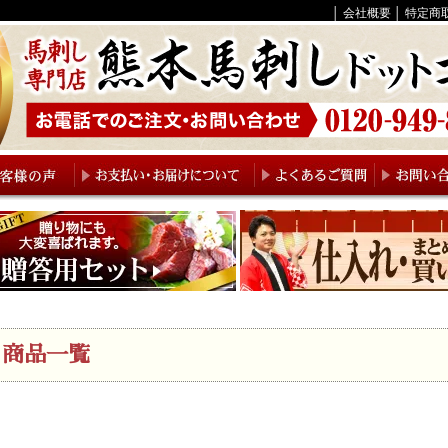
│
会社概要
│
特定商
キーワード
在庫なし商品
在庫なし商品
商品番号
価格
〜
並び順
新着順
登
価格が高い順
キーワードヒ
商品一覧
検索