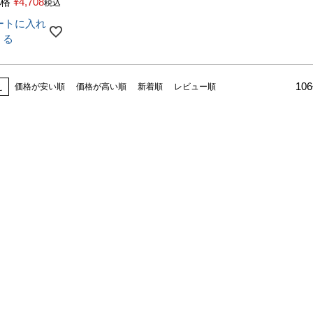
格
¥
4,708
税込
ートに入れ
る
106
え
価格が安い順
価格が高い順
新着順
レビュー順