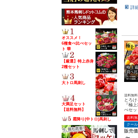
詳
オススメ！
6種食べ比べセッ
ト 華
【厳選】特上赤身
2種セット
大トロ馬刺し
送料無料
とろけ
大満足セット
『極上
【送料無料】
べセッ
送料無
霜降り(中トロ)馬刺し
クール
販売価
〜