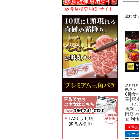
飲食店様専用(別サイト)
並び替
送料無料
酌/国産
6種食
華│熊
トコム
馬刺し
門店 
FAX注文用紙
せ 利
(飲食店様用)
送料無
クール