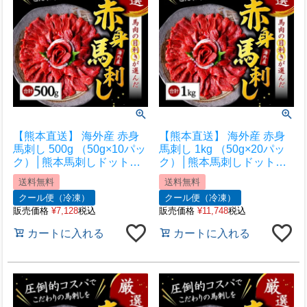
【熊本直送】 海外産 赤身
【熊本直送】 海外産 赤身
馬刺し 500g （50g×10パッ
馬刺し 1kg （50g×20パッ
ク）│熊本馬刺しドットコ
ク）│熊本馬刺しドットコ
ム│熊本馬刺し 馬刺し通販
ム│熊本馬刺し 馬刺し通販
送料無料
送料無料
馬刺し専門店 馬刺しお取り
馬刺し専門店 馬刺しお取り
クール便（冷凍）
クール便（冷凍）
寄せ 利他フーズ
寄せ 利他フーズ
販売価格
¥
7,128
税込
販売価格
¥
11,748
税込
カートに入れる
カートに入れる