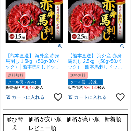
【熊本直送】 海外産 赤身
【熊本直送】 海外産 赤身
馬刺し 1.5kg （50g×30パ
馬刺し 2.5kg （50g×50パ
ック）│熊本馬刺しドット
ック）│熊本馬刺しドット
コム│熊本馬刺し 馬刺し通
コム│熊本馬刺し 馬刺し通
送料無料
送料無料
販 馬刺し専門店 馬刺しお
販 馬刺し専門店 馬刺しお
クール便（冷凍）
クール便（冷凍）
取り寄せ 利他フーズ
取り寄せ 利他フーズ
販売価格
¥
16,478
税込
販売価格
¥
26,180
税込
カートに入れる
カートに入れる
価格が安い順
価格が高い順
新着順
並び替
え
レビュー順