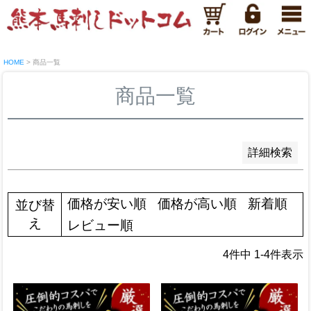
新着順
登録順
価格が安い順
価格が高い順
優先度順
HOME
商品一覧
レビュー順
キーワードヒット順
商品一覧
検索
詳細検索
価格が安い順
価格が高い順
新着順
並び替
え
レビュー順
4
件中
1
-
4
件表示