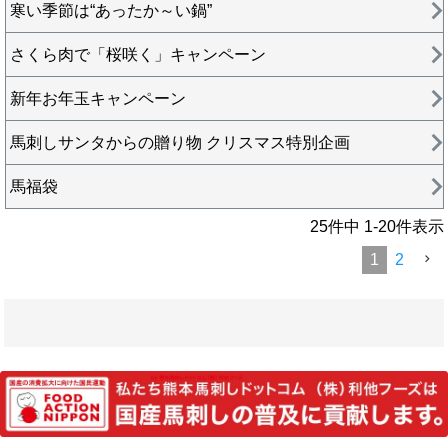
寒い季節は“あったか～い鍋”
さくら肉で「桜咲く」キャンペーン
新年お年玉キャンペーン
馬刺しサンタからの贈り物 クリスマス特別企画
馬福袋
25
件中
1
-
20
件表示
1
2