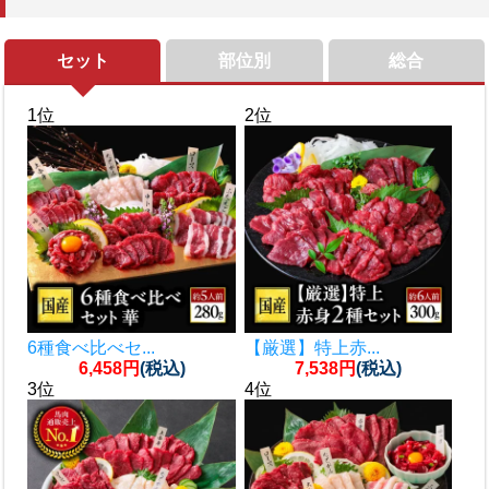
セット
部位別
総合
1位
2位
6種食べ比べセ...
【厳選】特上赤...
6,458円
(税込)
7,538円
(税込)
3位
4位