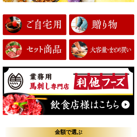
上赤身 馬刺し...
【国内肥育】赤...
【熊本直送】霜...
馬刺しユッケ(...
1,307円
3,980円
(税込)
(税込)
2,200円
1,012円
(税込)
(税込)
金額で選ぶ