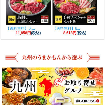
【送料無料】大...
【送料無料】6...
11,858円
(税込)
8,618円
(税込)
1位
1位
2位
2位
馬刺しユッケ(...
国産赤身お試し...
霜降り 中トロ...
6種食べ比べセ...
1,012円
2,980円
(税込)
(税込)
1,782円
6,458円
(税込)
(税込)
3位
3位
4位
4位